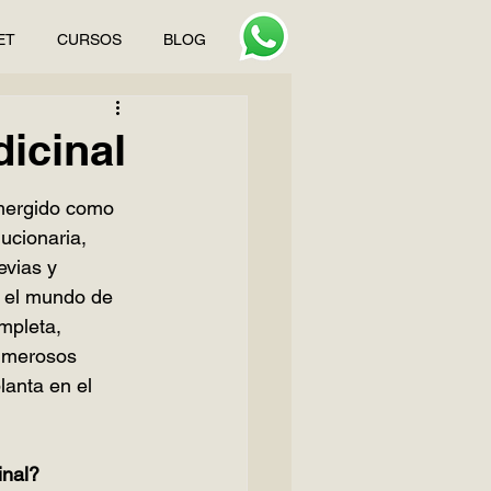
ET
CURSOS
BLOG
icinal
mergido como 
ucionaria, 
vias y 
 el mundo de 
mpleta, 
umerosos 
lanta en el 
inal?