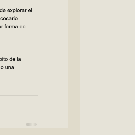
e explorar el 
ecesario 
or forma de 
ito de la 
do una 