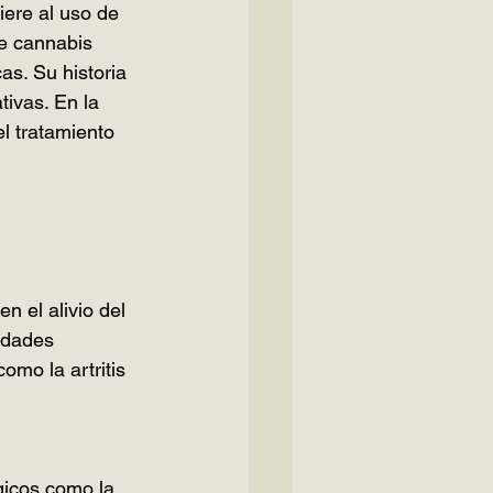
iere al uso de 
e cannabis 
as. Su historia 
ivas. En la 
l tratamiento 
 el alivio del 
edades 
mo la artritis 
gicos como la 