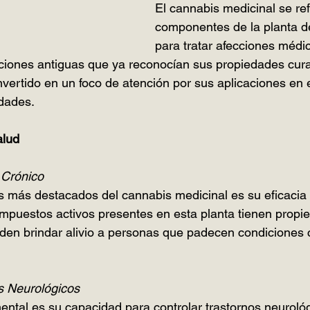
El cannabis medicinal se ref
componentes de la planta d
para tratar afecciones médic
aciones antiguas que ya reconocían sus propiedades curat
nvertido en un foco de atención por sus aplicaciones en e
dades.
alud
 Crónico
s más destacados del cannabis medicinal es su eficacia en
ompuestos activos presentes en esta planta tienen propi
en brindar alivio a personas que padecen condiciones co
s Neurológicos
ntal es su capacidad para controlar trastornos neuroló