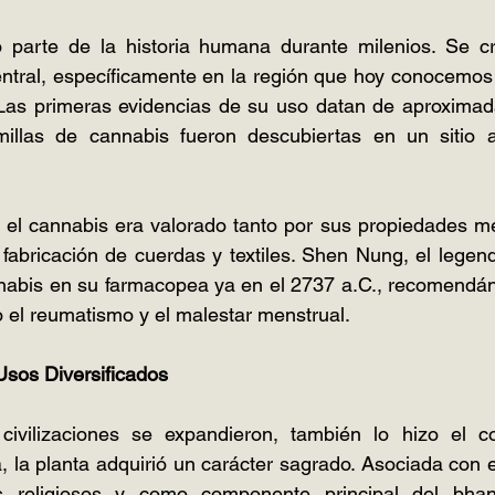
 parte de la historia humana durante milenios. Se c
tral, específicamente en la región que hoy conocemos
. Las primeras evidencias de su uso datan de aproximad
illas de cannabis fueron descubiertas en un sitio a
, el cannabis era valorado tanto por sus propiedades m
a fabricación de cuerdas y textiles. Shen Nung, el legen
nnabis en su farmacopea ya en el 2737 a.C., recomendánd
 el reumatismo y el malestar menstrual.
Usos Diversificados
ivilizaciones se expandieron, también lo hizo el co
, la planta adquirió un carácter sagrado. Asociada con e
les religiosos y como componente principal del bha