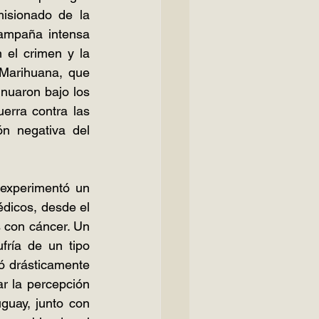
isionado de la 
ampaña intensa 
 el crimen y la 
Marihuana, que 
inuaron bajo los 
rra contra las 
n negativa del 
 experimentó un 
icos, desde el 
 con cáncer. Un 
fría de un tipo 
 drásticamente 
 la percepción 
uay, junto con 