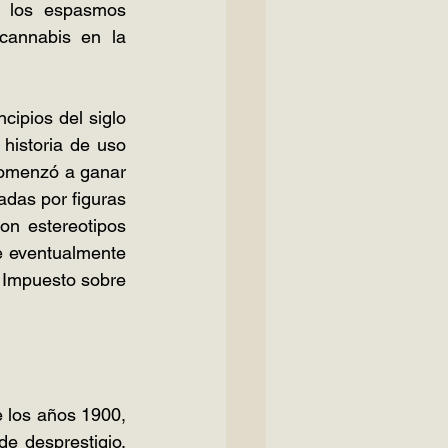
a los espasmos 
cannabis en la 
ipios del siglo 
historia de uso 
comenzó a ganar 
das por figuras 
n estereotipos 
 eventualmente 
l Impuesto sobre 
e los años 1900, 
 desprestigio. 