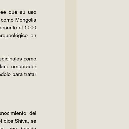
ree que su uso 
 como Mongolia 
amente el 5000 
rqueológico en 
edicinales como 
dario emperador 
olo para tratar 
nocimiento del 
l dios Shiva, se 
ng, una bebida 