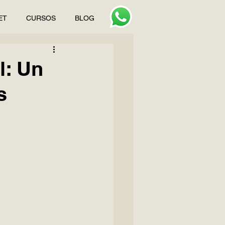
ET
CURSOS
BLOG
l: Un
s