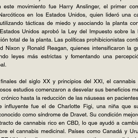
 este movimiento fue Harry Anslinger, el primer com
Narcóticos en los Estados Unidos, quien lideró una c
utilizando tácticas de miedo y asociando la planta con
 Estados Unidos aprobó la Ley del Impuesto sobre la 
ión total de la planta. Las políticas prohibicionistas cont
d Nixon y Ronald Reagan, quienes intensificaron la gue
ndo leyes más estrictas y fomentando una percepció
al.
finales del siglo XX y principios del XXI, el cannabis
osos estudios comenzaron a desvelar sus beneficios méd
r crónico hasta la reducción de las náuseas en pacientes
e influyente fue el de Charlotte Figi, una niña que su
 conocido como síndrome de Dravet. Su condición mejoró
tracto de cannabis rico en CBD, lo que ayudó a cambiar
sobre el cannabis medicinal. Países como Canadá y Urug