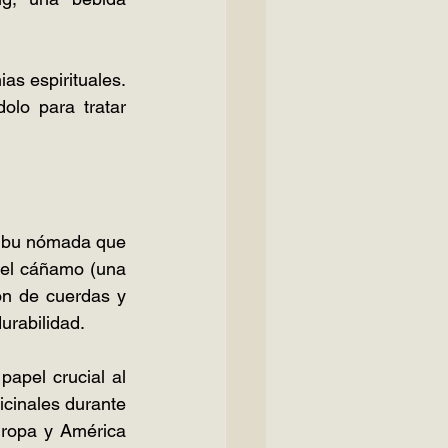
s espirituales. 
lo para tratar 
ribu nómada que 
 el cáñamo (una 
ón de cuerdas y 
urabilidad.
pel crucial al 
cinales durante 
ropa y América 